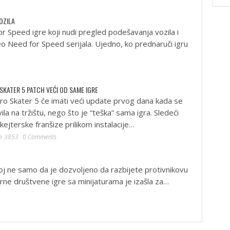
OZILA
for Speed igre koji nudi pregled podešavanja vozila i
o Need for Speed serijala. Ujedno, ko prednaruči igru
SKATER 5 PATCH VEĆI OD SAME IGRE
o Skater 5 će imati veći update prvog dana kada se
ila na tržištu, nego što je “teška” sama igra. Sledeći
ejterske franšize prilikom instalacije…
3853
0 Comments
joj ne samo da je dozvoljeno da razbijete protivnikovu
darne društvene igre sa minijaturama je izašla za…