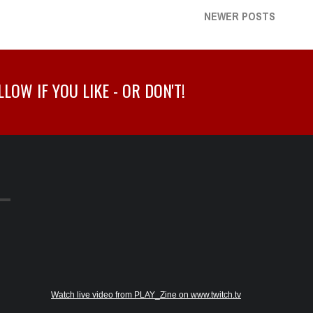
NEWER POSTS
OW IF YOU LIKE - OR DON'T!
Watch live video from PLAY_Zine on www.twitch.tv