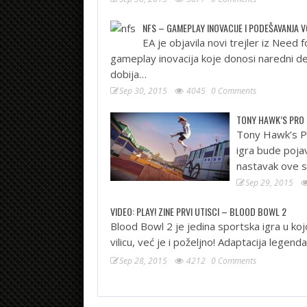
NFS – GAMEPLAY INOVACIJE I PODEŠAVANJA V
EA je objavila novi trejler iz Need 
gameplay inovacija koje donosi naredni de
dobija…
Sep 30, 2015
4045
0 Comments
TONY HAWK’S PRO 
Tony Hawk’s Pr
igra bude pojav
nastavak ove sk
Sep 29, 2015
VIDEO: PLAY! ZINE PRVI UTISCI – BLOOD BOWL 2
Blood Bowl 2 je jedina sportska igra u ko
vilicu, već je i poželjno! Adaptacija legen
Sep 28, 2015
4212
0 Comments