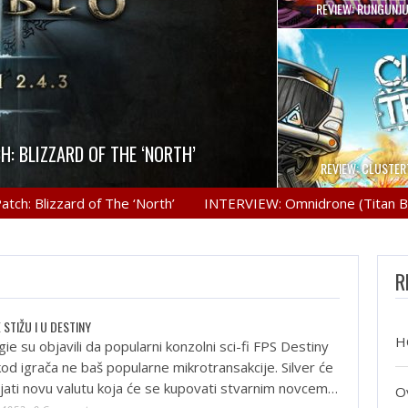
REVIEW: RUNGUNJ
VERCOOKED
il the stew, but in Overcooked’s case
H: BLIZZARD OF THE ‘NORTH’
 PRO GAMING MOUSE
ON: ZERO DAWN
 such thing…
REVIEW: CLUSTE
n you damn-well know that Blizzard has
Logitech gaming mice have been really
mov.ru Earth. Year, unknown. A bleak
lizzard of The ‘North’
INTERVIEW: Omnidrone (Titan Brawl)
ty had survived, bereft of…
t they have gone more…
e Diablo 3…
R
STIŽU I U DESTINY
H
ngie su objavili da popularni konzolni sci-fi FPS Destiny
od igrača ne baš popularne mikrotransakcije. Silver će
vljati novu valutu koja će se kupovati stvarnim novcem…
O