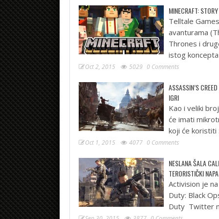
MINECRAFT: STORY
Telltale Games 
avanturama (T
Thrones i drug
istog koncepta
Oct 2, 2015
5029
0 Comments
ASSASSIN’S CREED 
IGRI
Kao i veliki br
će imati mikrot
koji će koristit
Oct 1, 2015
4077
0 Comments
NESLANA ŠALA CALL
TERORISTIČKI NAP
Activision je 
Duty: Black Ops
Duty Twitter na
Sep 30, 2015
3877
0 Comments