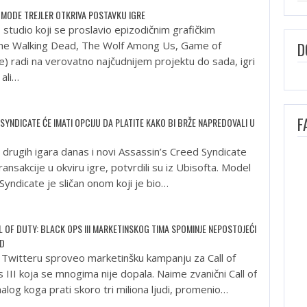
 MODE TREJLER OTKRIVA POSTAVKU IGRE
studio koji se proslavio epizodičnim grafičkim
he Walking Dead, The Wolf Among Us, Game of
D
e) radi na verovatno najčudnijem projektu do sada, igri
 ali…
F
SYNDICATE ĆE IMATI OPCIJU DA PLATITE KAKO BI BRŽE NAPREDOVALI U
oj drugih igara danas i novi Assassin’s Creed Syndicate
ransakcije u okviru igre, potvrdili su iz Ubisofta. Model
i Syndicate je sličan onom koji je bio…
 OF DUTY: BLACK OPS III MARKETINSKOG TIMA SPOMINJE NEPOSTOJEĆI
AD
na Twitteru sproveo marketinšku kampanju za Call of
 III koja se mnogima nije dopala. Naime zvanični Call of
log koga prati skoro tri miliona ljudi, promenio…