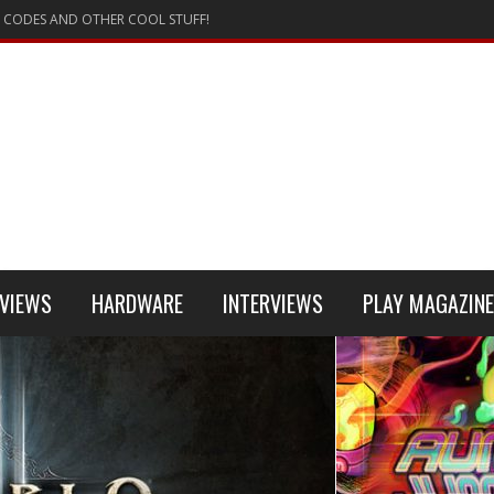
 CODES AND OTHER COOL STUFF!
VIEWS
HARDWARE
INTERVIEWS
PLAY MAGAZINE
 4
REVIEW
REVIEWS