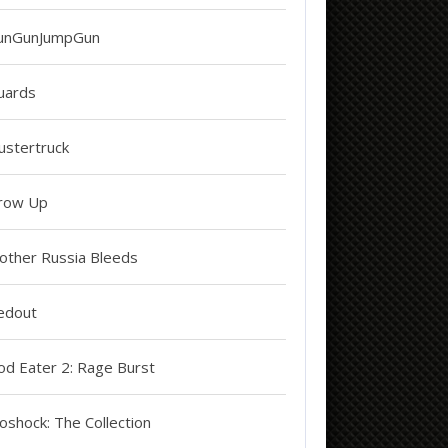
unGunJumpGun
uards
ustertruck
row Up
other Russia Bleeds
edout
od Eater 2: Rage Burst
oshock: The Collection