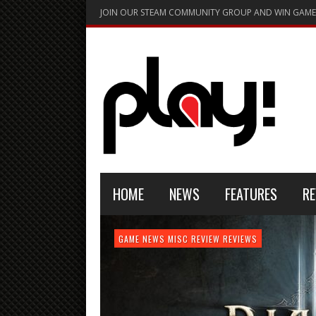
JOIN OUR STEAM COMMUNITY GROUP AND WIN GAME
HOME
NEWS
FEATURES
RE
FEATURE
GAME NEWS
HARDWARE
GAME NEWS
GAME NEWS
NEWS
MISC
GAME REVIEW
REVIEW
REVIEW
GAME REVIEW
REVIEWS
REVIEWS
REVIEW
REVIEWS
PLAYSTATION