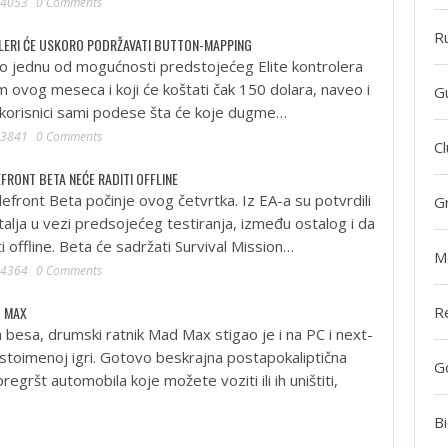
4053
0 Comments
R
LERI ĆE USKORO PODRŽAVATI BUTTON-MAPPING
ao jednu od mogućnosti predstojećeg Elite kontrolera
em ovog meseca i koji će koštati čak 150 dolara, naveo i
G
korisnici sami podese šta će koje dugme…
3841
0 Comments
Cl
FRONT BETA NEĆE RADITI OFFLINE
efront Beta počinje ovog četvrtka. Iz EA-a su potvrdili
G
alja u vezi predsojećeg testiranja, između ostalog i da
i offline. Beta će sadržati Survival Mission…
M
4364
0 Comments
D MAX
R
 besa, drumski ratnik Mad Max stigao je i na PC i next-
istoimenoj igri. Gotovo beskrajna postapokaliptična
G
regršt automobila koje možete voziti ili ih uništiti,
Bi