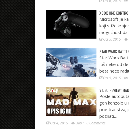
Oct 6, 2015
XBOX ONE KONTRO
Microsoft je k
koji stiže kraj
mogućnost da 
Oct 5, 2015
STAR WARS BATTLE
Star Wars Battl
još neke od det
beta neće radit
Oct 5, 2015
VIDEO REVIEW: MA
Posle autoputa
gen konzole u 
prostranstva, p
poznati…
Oct 4, 2015
3891
0 Comments