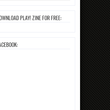
OWNLOAD PLAY! ZINE FOR FREE:
ACEBOOK:
PLAY! ZINE #98 – OCTOBER…