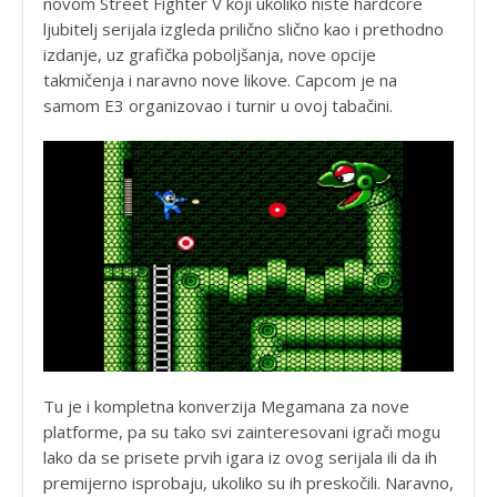
novom Street Fighter V koji ukoliko niste hardcore
ljubitelj serijala izgleda prilično slično kao i prethodno
izdanje, uz grafička poboljšanja, nove opcije
takmičenja i naravno nove likove. Capcom je na
samom E3 organizovao i turnir u ovoj tabačini.
Tu je i kompletna konverzija Megamana za nove
platforme, pa su tako svi zainteresovani igrači mogu
lako da se prisete prvih igara iz ovog serijala ili da ih
premijerno isprobaju, ukoliko su ih preskočili. Naravno,