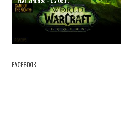
PLAY! ZINE #98 – OCTOBER…
FACEBOOK: