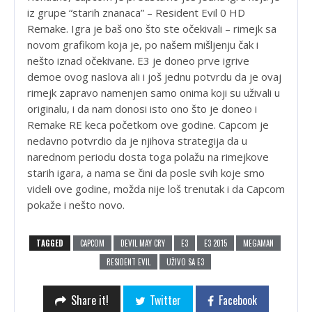
iz grupe “starih znanaca” – Resident Evil 0 HD
Remake. Igra je baš ono što ste očekivali – rimejk sa
novom grafikom koja je, po našem mišljenju čak i
nešto iznad očekivane. E3 je doneo prve igrive
demoe ovog naslova ali i još jednu potvrdu da je ovaj
rimejk zapravo namenjen samo onima koji su uživali u
originalu, i da nam donosi isto ono što je doneo i
Remake RE keca početkom ove godine. Capcom je
nedavno potvrdio da je njihova strategija da u
narednom periodu dosta toga polažu na rimejkove
starih igara, a nama se čini da posle svih koje smo
videli ove godine, možda nije loš trenutak i da Capcom
pokaže i nešto novo.
TAGGED
CAPCOM
DEVIL MAY CRY
E3
E3 2015
MEGAMAN
RESIDENT EVIL
UŽIVO SA E3
Share it!
Twitter
Facebook