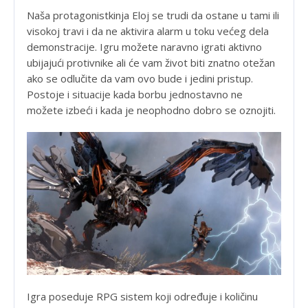
Naša protagonistkinja Eloj se trudi da ostane u tami ili
visokoj travi i da ne aktivira alarm u toku većeg dela
demonstracije. Igru možete naravno igrati aktivno
ubijajući protivnike ali će vam život biti znatno otežan
ako se odlučite da vam ovo bude i jedini pristup.
Postoje i situacije kada borbu jednostavno ne
možete izbeći i kada je neophodno dobro se oznojiti.
Igra poseduje RPG sistem koji određuje i količinu