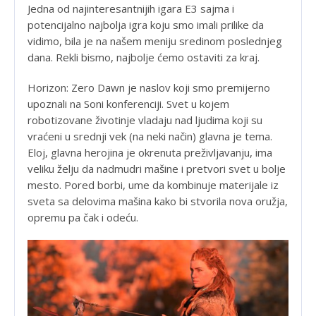
Jedna od najinteresantnijih igara E3 sajma i
potencijalno najbolja igra koju smo imali prilike da
vidimo, bila je na našem meniju sredinom poslednjeg
dana. Rekli bismo, najbolje ćemo ostaviti za kraj.
Horizon: Zero Dawn je naslov koji smo premijerno
upoznali na Soni konferenciji. Svet u kojem
robotizovane životinje vladaju nad ljudima koji su
vraćeni u srednji vek (na neki način) glavna je tema.
Eloj, glavna herojina je okrenuta preživljavanju, ima
veliku želju da nadmudri mašine i pretvori svet u bolje
mesto. Pored borbi, ume da kombinuje materijale iz
sveta sa delovima mašina kako bi stvorila nova oružja,
opremu pa čak i odeću.