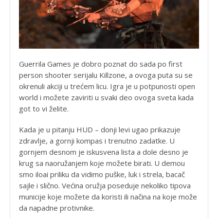
Guerrila Games je dobro poznat do sada po first
person shooter serijalu Killzone, a ovoga puta su se
okrenuli akciji u trećem licu. Igra je u potpunosti open
world i možete zaviriti u svaki deo ovoga sveta kada
got to vi želite.
Kada je u pitanju HUD – donji levi ugao prikazuje
zdravlje, a gornji kompas i trenutno zadatke. U
gornjem desnom je iskusvena lista a dole desno je
krug sa naoružanjem koje možete birati. U demou
smo iloai priliku da vidimo puške, luk i strela, bacač
sajle i slično. Većina oružja poseduje nekoliko tipova
municije koje možete da koristi ili načina na koje može
da napadne protivnike.