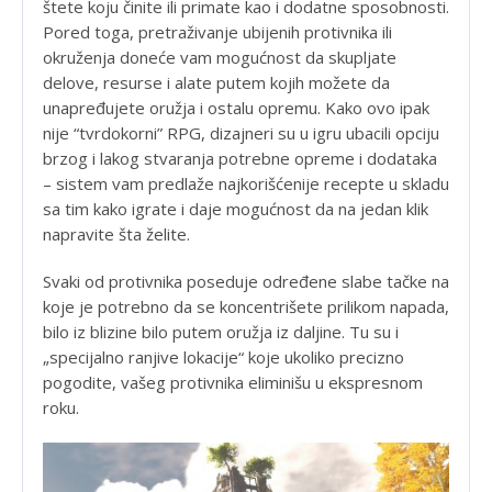
štete koju činite ili primate kao i dodatne sposobnosti.
Pored toga, pretraživanje ubijenih protivnika ili
okruženja doneće vam mogućnost da skupljate
delove, resurse i alate putem kojih možete da
unapređujete oružja i ostalu opremu. Kako ovo ipak
nije “tvrdokorni” RPG, dizajneri su u igru ubacili opciju
brzog i lakog stvaranja potrebne opreme i dodataka
– sistem vam predlaže najkorišćenije recepte u skladu
sa tim kako igrate i daje mogućnost da na jedan klik
napravite šta želite.
Svaki od protivnika poseduje određene slabe tačke na
koje je potrebno da se koncentrišete prilikom napada,
bilo iz blizine bilo putem oružja iz daljine. Tu su i
„specijalno ranjive lokacije“ koje ukoliko precizno
pogodite, vašeg protivnika eliminišu u ekspresnom
roku.