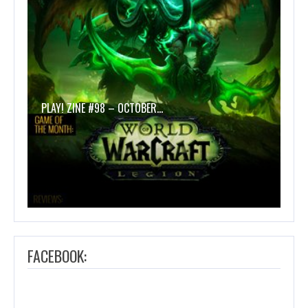
PLAY! ZINE #98 – OCTOBER…
FACEBOOK: