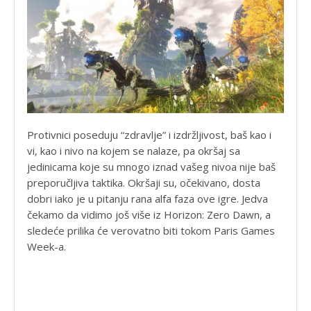
Protivnici poseduju “zdravlje” i izdržljivost, baš kao i
vi, kao i nivo na kojem se nalaze, pa okršaj sa
jedinicama koje su mnogo iznad vašeg nivoa nije baš
preporučljiva taktika. Okršaji su, očekivano, dosta
dobri iako je u pitanju rana alfa faza ove igre. Jedva
čekamo da vidimo još više iz Horizon: Zero Dawn, a
sledeće prilika će verovatno biti tokom Paris Games
Week-a.