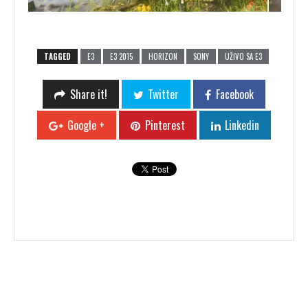
TAGGED
E3
E3 2015
HORIZON
SONY
UŽIVO SA E3
Share it!
Twitter
Facebook
Google +
Pinterest
Linkedin