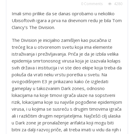
0 Comments
4280
Imali smo prilike da se danas oprobamo u nekoliko
Ubisoftovih igara a prva na dnevnom redu je bila Tom
Clancy’s The Division.
The Division je inicijalno zamišljen kao pucačina iz
trećeg lica u otvorenom svetu koja ima elemente
istraživanja i preživljavanja. Priča je da je izbila velika
epidemija smrtonosnog virusa koja je izazvala kolaps
svih država i institucija i vi ste deo ekipe koja treba da
pokuša da vrati neku vrstu poretka u svetu. Na
ovogodišnjem E3 je prikazano kako će izgledati
gameplay u takozvanim Dark zones, odnosno
lokacijama na koje timovi igrača ulaze na sopstveni
rizik, lokacijama koje su najviše pogođene epidemijom
virusa, i u kojima se susreću s drugim timovima igrača
ali i različitim drugim neprijateljima. Najčešći cilj ulaska
u Dark zone je pronalaženje arifakta koji mogu biti
bitni za dalji razvoj priče, ali treba imati u vidu da njih i