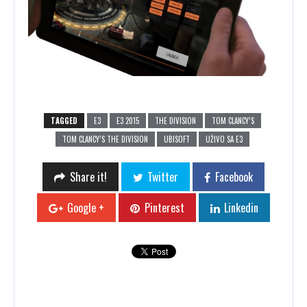
TAGGED
E3
E3 2015
THE DIVISION
TOM CLANCY’S
TOM CLANCY’S THE DIVISION
UBISOFT
UŽIVO SA E3
Share it!
Twitter
Facebook
Google +
Pinterest
Linkedin