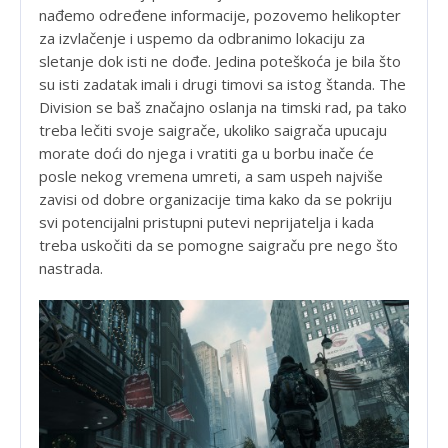
nađemo određene informacije, pozovemo helikopter
za izvlačenje i uspemo da odbranimo lokaciju za
sletanje dok isti ne dođe. Jedina poteškoća je bila što
su isti zadatak imali i drugi timovi sa istog štanda. The
Division se baš značajno oslanja na timski rad, pa tako
treba lečiti svoje saigrače, ukoliko saigrača upucaju
morate doći do njega i vratiti ga u borbu inače će
posle nekog vremena umreti, a sam uspeh najviše
zavisi od dobre organizacije tima kako da se pokriju
svi potencijalni pristupni putevi neprijatelja i kada
treba uskočiti da se pomogne saigraču pre nego što
nastrada.