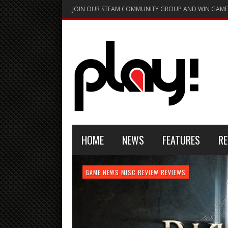
JOIN OUR STEAM COMMUNITY GROUP AND WIN GAME
HOME
NEWS
FEATURES
RE
FEATURE
GAME NEWS
HARDWARE
GAME NEWS
GAME NEWS
NEWS
MISC
GAME REVIEW
REVIEW
REVIEW
GAME REVIEW
REVIEWS
REVIEWS
REVIEW
REVIEWS
PLAYSTATION