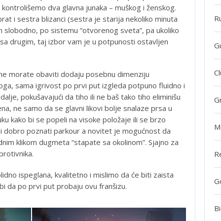
a kontrolišemo dva glavna junaka – muškog i ženskog.
R
brat i sestra blizanci (sestra je starija nekoliko minuta
m slobodno, po sistemu “otvorenog sveta”, pa ukoliko
 sa drugim, taj izbor vam je u potpunosti ostavljen
G
Cl
i ne morate obaviti dodaju posebnu dimenziju
toga, sama igrivost po prvi put izgleda potpuno fluidno i
alje, pokušavajući da tiho ili ne baš tako tiho eliminišu
G
a, ne samo da se glavni likovi bolje snalaze prsa u
kuku kako bi se popeli na visoke položaje ili se brzo
M
 i dobro poznati parkour a novitet je mogućnost da
dnim klikom dugmeta “stapate sa okolinom”. Sjajno za
rotivnika.
R
idno ispeglana, kvalitetno i mislimo da će biti zaista
G
i bi da po prvi put probaju ovu franšizu.
Bi