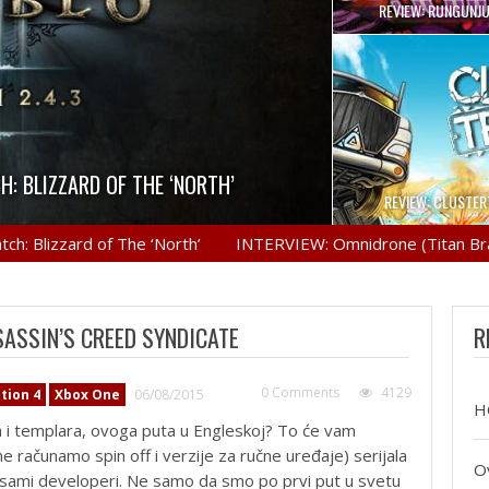
REVIEW: RUNGUNJ
VERCOOKED
il the stew, but in Overcooked’s case
H: BLIZZARD OF THE ‘NORTH’
 PRO GAMING MOUSE
ON: ZERO DAWN
 such thing…
REVIEW: CLUSTE
n you damn-well know that Blizzard has
Logitech gaming mice have been really
mov.ru Earth. Year, unknown. A bleak
ard of The ‘North’
INTERVIEW: Omnidrone (Titan Brawl)
ty had survived, bereft of…
t they have gone more…
e Diablo 3…
SASSIN’S CREED SYNDICATE
R
0 Comments
4129
tion 4
Xbox One
06/08/2015
H
a i templara, ovoga puta u Engleskoj? To će vam
e računamo spin off i verzije za ručne uređaje) serijala
O
žu sami developeri. Ne samo da smo po prvi put u svetu