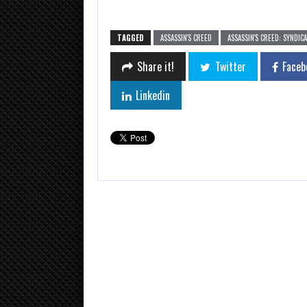
TAGGED
ASSASSIN'S CREED
ASSASSIN'S CREED: SYNDIC
Share it!
Twitter
Faceb
Linkedin