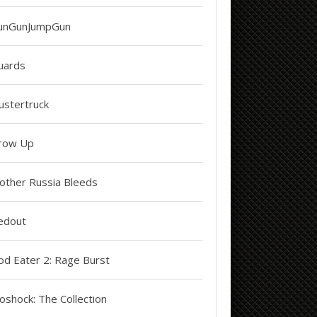
unGunJumpGun
uards
ustertruck
row Up
other Russia Bleeds
edout
od Eater 2: Rage Burst
oshock: The Collection