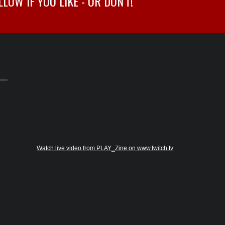
OW IF YOU LIKE - OR DON'T!
Watch live video from PLAY_Zine on www.twitch.tv