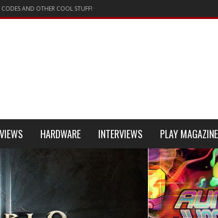
 CODES AND OTHER COOL STUFF!
VIEWS
HARDWARE
INTERVIEWS
PLAY MAGAZINE
 4
REVIEW
REVIEWS