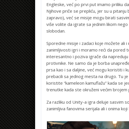
Engleske, već po prvi put imamo priliku d
Njihove priče se prepliću, jer su u pitanju 
zapravo), već se misije mogu birati sasvi
više volite da igrate sa jednim likom nego
slobodan.
Sporedne misije i zadaci koje možete ali 
zanimljivosti igri i moramo reći da pored 
interesantno i poziva igrače da napreduju d
protivnike. Ne samo da je borba unapređen
prsa kao i sa daljine, već mogu koristiti i 
prebacili sa jednog mesta na drugo. Tu je
koristite “kameleon kamuflažu” kada se je
trenutke kada ste okruženi većim brojem p
Za razliku od Unity-a igra deluje sasvim sol
zanimljiva fanovima serijala ali i onima koj